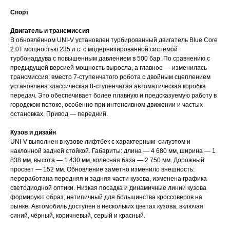
Спорт
Двигатель и трансмиссия
В обновлённом UNI-V установлен турбированный двигатель Blue Core
2.0T мощностью 235 л.с. с модернизированной системой
турбонаддува с повышенным давлением в 500 бар. По сравнению с
предыдущей версией мощность выросла, а главное — изменилась
трансмиссия: вместо 7-ступенчатого робота с двойным сцеплением
установлена классическая 8-ступенчатая автоматическая коробка
передач. Это обеспечивает более плавную и предсказуемую работу в
городском потоке, особенно при интенсивном движении и частых
остановках. Привод — передний.
Кузов и дизайн
UNI-V выполнен в кузове лифтбек с характерным силуэтом и
наклонной задней стойкой. Габариты: длина — 4 680 мм, ширина — 1
838 мм, высота — 1 430 мм, колёсная база — 2 750 мм. Дорожный
просвет — 152 мм. Обновление заметно изменило внешность:
переработана передняя и задняя части кузова, изменена графика
светодиодной оптики. Низкая посадка и динамичные линии кузова
формируют образ, нетипичный для большинства кроссоверов на
рынке. Автомобиль доступен в нескольких цветах кузова, включая
синий, чёрный, коричневый, серый и красный.