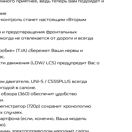
емного приятнее, ведь теперь Вам подойдет и
ние
з-контроль станет настоящим «Вторым
я и предотвращения фронтальных
когда не отвлекается от дороги и всегда
пробке» (TJA) сбережет Ваши нервы и
ас.
сти движения (LDW/ LCS) предупредит Вас о
ом двигателя, UNI-S / CS55PLUS всегда
огодой в салоне.
 обзора (360) обеспечит удобство
и.
егистратор (720p) сохранит хронологию
х случаях.
мартфона (если, конечно, Ваша модель
ю).
мным» электроприводом наполнит салон