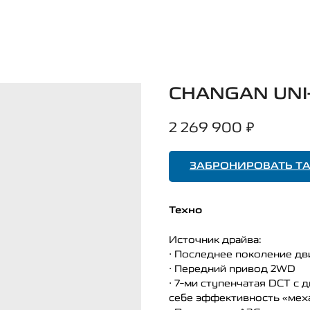
CHANGAN UNI-
2 269 900
₽
ЗАБРОНИРОВАТЬ Т
Техно
Источник драйва:
• Последнее поколение дви
• Передний привод 2WD
• 7-ми ступенчатая DCT с
себе эффективность «меха