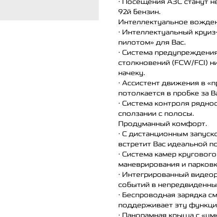
• Посещения АЗС станут н
92й бензин.
Интеллектуальное вожде
• Интеллектуальный круи
пилотом» для Вас.
• Система предупреждени
столкновений (FCW/FCI) ни
начеку.
• Ассистент движения в «
потолкается в пробке за В
• Система контроля рядно
сползании с полосы.
Продуманный комфорт.
• С дистанционным запуск
встретит Вас идеальной п
• Система камер кругового
маневрирования и парковк
• Интегрированный видеор
событий в непредвиденны
• Беспроводная зарядка с
поддерживает эту функци
• Панорамная крыша с «у