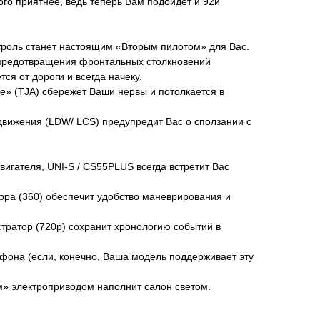
го приятнее, ведь теперь Вам подойдет и 92й
троль станет настоящим «Вторым пилотом» для Вас.
 предотвращения фронтальных столкновений
тся от дороги и всегда начеку.
ке» (TJA) сбережет Ваши нервы и потолкается в
движения (LDW/ LCS) предупредит Вас о сползании с
вигателя, UNI-S / CS55PLUS всегда встретит Вас
зора (360) обеспечит удобство маневрирования и
тратор (720p) сохранит хронологию событий в
фона (если, конечно, Ваша модель поддерживает эту
» электроприводом наполнит салон светом.