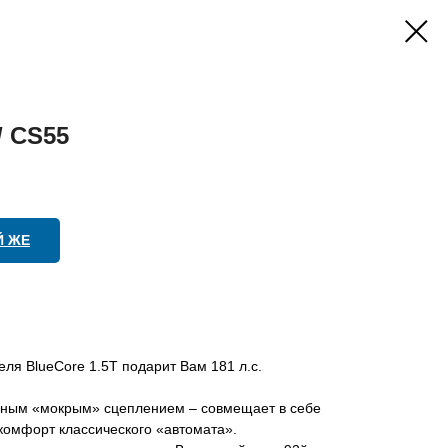
/ CS55
Й ЖЕ
еля BlueCore 1.5T подарит Вам 181 л.с.
ойным «мокрым» сцеплением – совмещает в себе
комфорт классического «автомата».