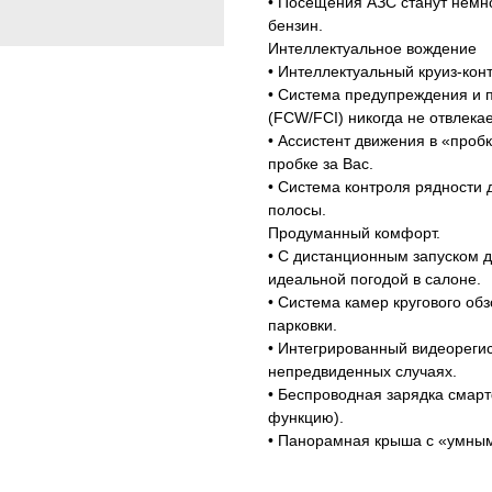
• Посещения АЗС станут немно
бензин.
Интеллектуальное вождение
• Интеллектуальный круиз-кон
• Система предупреждения и
(FCW/FCI) никогда не отвлекае
• Ассистент движения в «проб
пробке за Вас.
• Система контроля рядности 
полосы.
Продуманный комфорт.
• С дистанционным запуском д
идеальной погодой в салоне.
• Система камер кругового об
парковки.
• Интегрированный видеорегис
непредвиденных случаях.
• Беспроводная зарядка смарт
функцию).
• Панорамная крыша с «умным