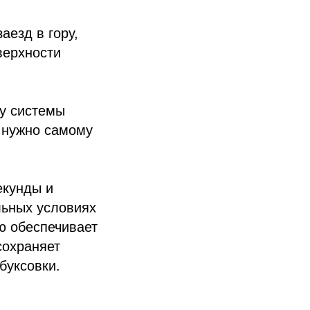
аезд в гору,
верхности
ту системы
е нужно самому
екунды и
льных условиях
ую обеспечивает
сохраняет
буксовки.