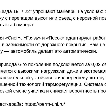
ъезда 19° / 22° упрощают манёвры на уклонах: з
ку с перепадом высот или съезд с неровной по
нтакта бампера.
я «Снег», «Грязь» и «Песок» адаптируют рабо
 в зависимости от дорожного покрытия. Вам н
гу — автомобиль делает это автоматически.
ривода 6-го поколения подключается за 0,02 с
яется с высокими нагрузками даже в экстрема
ключительной устойчивости к перегреву, котор
чшенной технологий терморегуляции. Система 
езкой смене участка и снижает вероятность про
ст-драйв: https://perm-uni.ru/